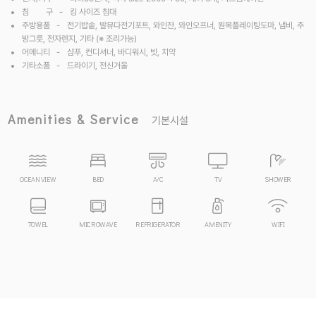
침 구 -
킹 사이즈 침대
주방용품 -
전기밥솥, 발뮤다전기포트, 와인잔, 와인오프너, 원목플레이팅도마,
냄비, 주
방그릇, 전자렌지, 기타 (※ 조리가능)
어메니티 -
샴푸, 컨디셔너, 바디워시, 빗, 치약
기타소품 -
드라이기, 전신거울
Amenities & Service
기본시설
OCEAN VIEW
BED
A/C
TV
SHOWER
TOWEL
MICROWAVE
REFRIGERATOR
AMENITY
WIFI