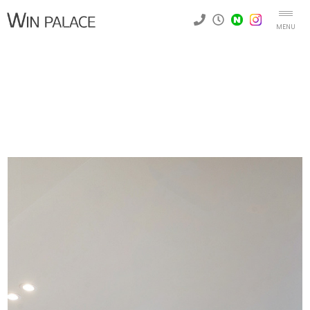
MENU
Win Palace
B동 - 102