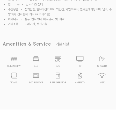
침 구 -
킹 사이즈 침대
주방용품 -
전기밥솥, 발뮤다전기포트, 와인잔, 와인오프너, 원목플레이팅도마,
냄비, 주
방그릇, 전자렌지, 기타 (※ 조리가능)
어메니티 -
샴푸, 컨디셔너, 바디워시, 빗, 치약
기타소품 -
드라이기, 전신거울
Amenities & Service
기본시설
OCEAN VIEW
BED
A/C
TV
SHOWER
TOWEL
MICROWAVE
REFRIGERATOR
AMENITY
WIFI