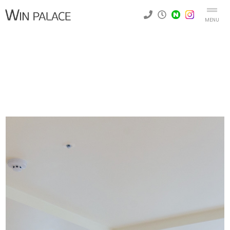
MENU
Win Palace
B동 - 302